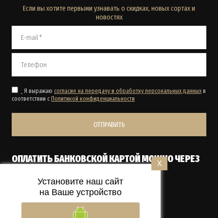
Если вы хотите первыми узнавать о скидках, новых сортах и
новостях
Я выражаю
согласие на передачу и обработку персональных данных
в
соответствии с
Политикой конфиденциальности
ОТПРАВИТЬ
ОПЛАТИТЬ БАНКОВСКОЙ КАРТОЙ МОЖНО ЧЕРЕЗ
X
ТЕРМИНАЛ КУРЬЕРУ ПРИ ПОЛУЧЕНИИ.
Установите наш сайт
на Ваше устройство
Megagroup.ru