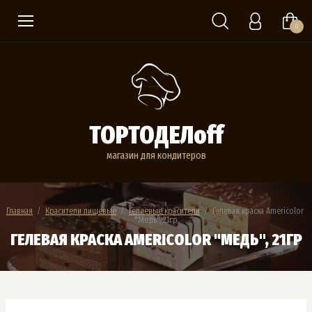
0
ТОРТОДЕЛoff
магазин для кондитеров
Главная
  /  
Красители пищевые
  /  
Гелиевые красители
  /  Гелевая краска Americolor 
"Медь", 21гр
ГЕЛЕВАЯ КРАСКА AMERICOLOR "МЕДЬ", 21ГР