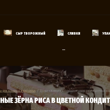
и
СЫР ТВОРОЖНЫЙ
СЛИВКИ
УПА
...
а для пряников и пирожных
  /  Драже «Жемчуг», взорванные зёрна риса в цветной ко
ЫЕ ЗЁРНА РИСА В ЦВЕТНОЙ КОНДИТ