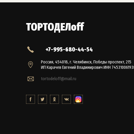
ТОРТОДЕЛoff
+7-995-680-44-54
Россия, 454018, г. Челябинск, Победы проспект, 215
ИП Карачев Евгений Владимирович ИНН 74531006193
tortodeloff@mail.ru