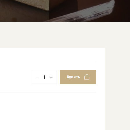
−
+
Купить