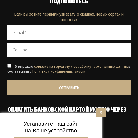
ПОДПИШИТЕСЬ
Если вы хотите первыми узнавать о скидках, новых сортах и
новостях
Я выражаю
согласие на передачу и обработку персональных данных
в
соответствии с
Политикой конфиденциальности
ОТПРАВИТЬ
ОПЛАТИТЬ БАНКОВСКОЙ КАРТОЙ МОЖНО ЧЕРЕЗ
X
ТЕРМИНАЛ КУРЬЕРУ ПРИ ПОЛУЧЕНИИ.
Установите наш сайт
на Ваше устройство