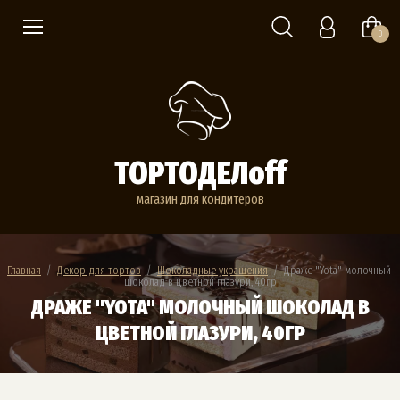
0
ТОРТОДЕЛoff
магазин для кондитеров
Главная
  /  
Декор для тортов
  /  
Шоколадные украшения
  /  Драже "Yota" молочный 
шоколад в цветной глазури, 40гр
ДРАЖЕ "YOTA" МОЛОЧНЫЙ ШОКОЛАД В
ЦВЕТНОЙ ГЛАЗУРИ, 40ГР