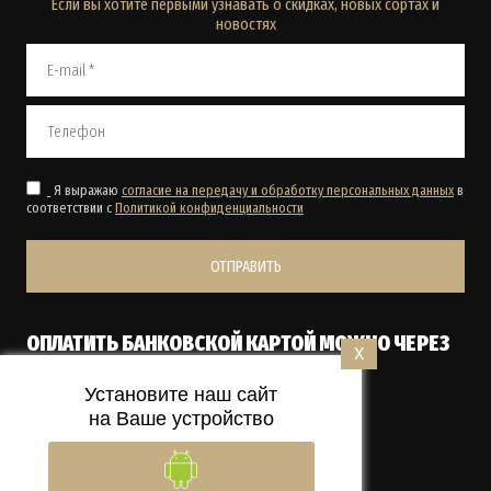
Если вы хотите первыми узнавать о скидках, новых сортах и
новостях
Я выражаю
согласие на передачу и обработку персональных данных
в
соответствии с
Политикой конфиденциальности
ОТПРАВИТЬ
ОПЛАТИТЬ БАНКОВСКОЙ КАРТОЙ МОЖНО ЧЕРЕЗ
X
ТЕРМИНАЛ КУРЬЕРУ ПРИ ПОЛУЧЕНИИ.
Установите наш сайт
на Ваше устройство
Megagroup.ru