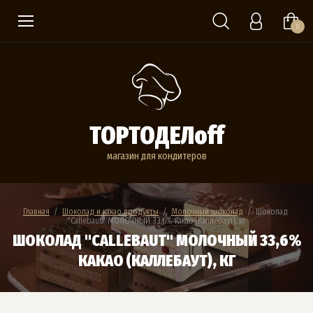
0
ТОРТОДЕЛoff
магазин для кондитеров
Главная
  /  
Шоколад и какао продукты
  /  
Молочный шоколад
  /  Шоколад 
"Callebaut" МОЛОЧНЫЙ 33,6% какао (Каллебаут), кг
ШОКОЛАД "CALLEBAUT" МОЛОЧНЫЙ 33,6%
КАКАО (КАЛЛЕБАУТ), КГ