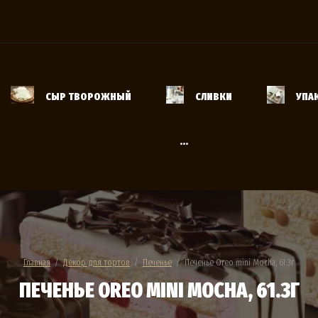
и
СЫР ТВОРОЖНЫЙ
СЛИВКИ
УПА
...
Главная
  /  
Декор для тортов
  /  
Печенье
  /  Печенье Oreo mini Mocha, 61.3г
ПЕЧЕНЬЕ OREO MINI MOCHA, 61.3Г