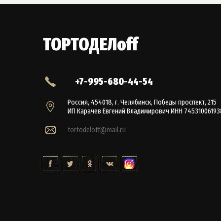
ТОРТОДЕЛoff
+7-995-680-44-54
Россия, 454018, г. Челябинск, Победы проспект, 215
ИП Карачев Евгений Владимирович ИНН 74531006193
tortodeloff@mail.ru