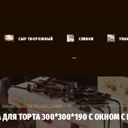
и
СЫР ТВОРОЖНЫЙ
СЛИВКИ
УПА
...
  
Упаковка
  /  
Коробка для торта с ручками
  /  Коробка для торта 300*300*190 с окном
 ДЛЯ ТОРТА 300*300*190 С ОКНОМ С