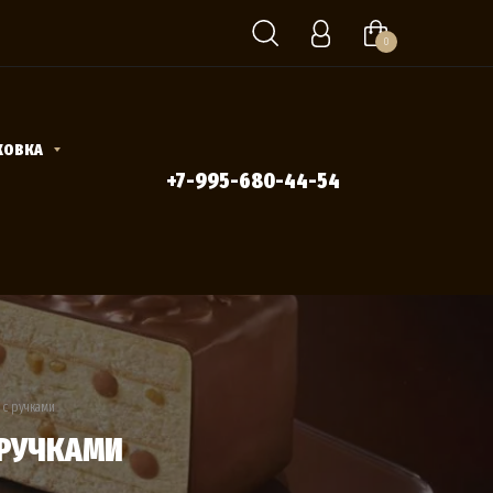
0
КОВКА
+7-995-680-44-54
 с ручками
 РУЧКАМИ